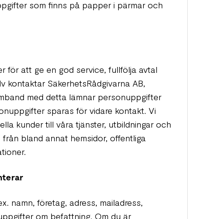
pgifter som finns på papper i pärmar och
 för att ge en god service, fullfölja avtal
älv kontaktar SäkerhetsRådgivarna AB,
samband med detta lämnar personuppgifter
sonuppgifter sparas för vidare kontakt. Vi
a kunder till våra tjänster, utbildningar och
från bland annat hemsidor, offentliga
ationer.
nterar
x. namn, företag, adress, mailadress,
n uppgifter om befattning. Om du är