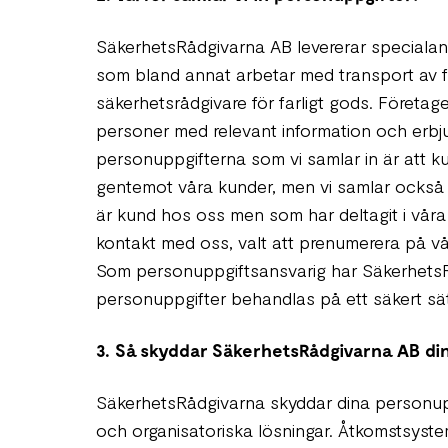
SäkerhetsRådgivarna AB levererar specialanp
som bland annat arbetar med transport av fa
säkerhetsrådgivare för farligt gods. Företage
personer med relevant information och erbj
personuppgifterna som vi samlar in är att ku
gentemot våra kunder, men vi samlar också i
är kund hos oss men som har deltagit i våra u
kontakt med oss, valt att prenumerera på vår
Som personuppgiftsansvarig har SäkerhetsRå
personuppgifter behandlas på ett säkert sätt
3. Så skyddar SäkerhetsRådgivarna AB di
SäkerhetsRådgivarna skyddar dina personup
och organisatoriska lösningar. Åtkomstsyste