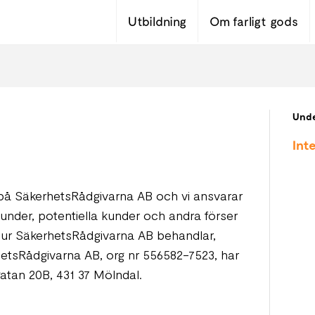
Utbildning
Om farligt gods
Unde
Int
ss på SäkerhetsRådgivarna AB och vi ansvarar
under, potentiella kunder och andra förser
 hur SäkerhetsRådgivarna AB behandlar,
hetsRådgivarna AB, org nr 556582-7523, har
gatan 20B, 431 37 Mölndal.