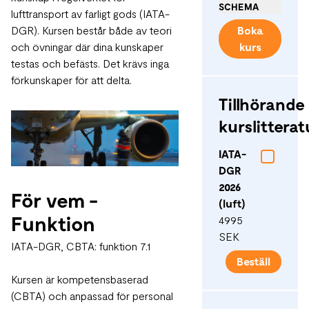
SCHEMA
lufttransport av farligt gods (IATA-
DGR). Kursen består både av teori
Boka
och övningar där dina kunskaper
kurs
testas och befästs. Det krävs inga
förkunskaper för att delta.
Tillhörande
kurslitterat
IATA-
DGR
2026
För vem -
(luft)
Funktion
4995
SEK
IATA-DGR, CBTA: funktion 7.1
Beställ
Kursen är kompetensbaserad
(CBTA) och anpassad för personal