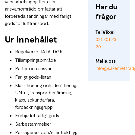
vars arbetsuppgifter eller
Har du
ansvarsområde omfattar att
frågor
förbereda sändningar med farligt
gods för lufttransport.
Tel Växel
Ur innehållet
031 301 23
20
Regelverket IATA-DGR
Tillämpningsområde
Maila oss
info@sakerhetsradg
Parter och ansvar
Farligt gods-listan
Klassificering och identifiering:
UN-nr, transportbenämning,
klass, sekundärfara,
förpackningsgrupp
Förbjudet farligt gods
Särbestämmelser
Passagerar- och/eller fraktflyg