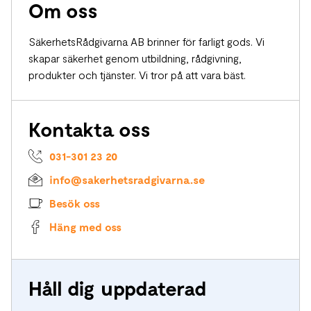
utbildare.
Om oss
utbildning och bedömning för
en övergripande genomgång. Vi
lufttransport av farligt gods är
erbjuder dock specialkurser för
SäkerhetsRådgivarna AB brinner för farligt gods. Vi
obligatorisk från och med 1 januari
klass 7.
skapar säkerhet genom utbildning, rådgivning,
2023.
produkter och tjänster. Vi tror på att vara bäst.
Kontakta oss
031-301 23 20
info@sakerhetsradgivarna.se
Besök oss
Häng med oss
Håll dig uppdaterad