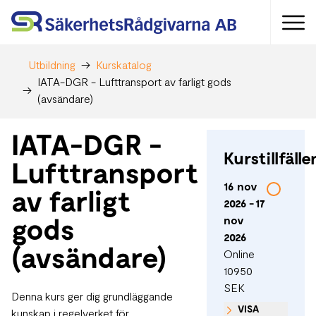
Utbildning
Kurskatalog
IATA-DGR - Lufttransport av farligt gods
(avsändare)
IATA-DGR -
Kurstillfälle
Lufttransport
16 nov
av farligt
2026 - 17
gods
nov
2026
(avsändare)
Online
10950
SEK
Denna kurs ger dig grundläggande
VISA
kunskap i regelverket för